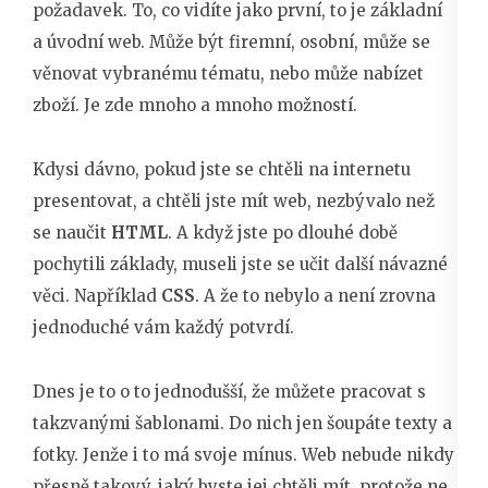
požadavek. To, co vidíte jako první, to je základní
a úvodní web. Může být firemní, osobní, může se
věnovat vybranému tématu, nebo může nabízet
zboží. Je zde mnoho a mnoho možností.
Kdysi dávno, pokud jste se chtěli na internetu
presentovat, a chtěli jste mít web, nezbývalo než
se naučit
HTML
. A když jste po dlouhé době
pochytili základy, museli jste se učit další návazné
věci. Například
CSS
. A že to nebylo a není zrovna
jednoduché vám každý potvrdí.
Dnes je to o to jednodušší, že můžete pracovat s
takzvanými šablonami. Do nich jen šoupáte texty a
fotky. Jenže i to má svoje mínus. Web nebude nikdy
přesně takový, jaký byste jej chtěli mít, protože ne