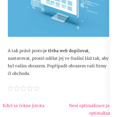
A tak právě proto
je třeba web dopilovat,
nastavovat, prostě udělat jej ve finální fázi tak, aby
byl vaším obrazem. Popřípadě obrazem vaší firmy
či obchodu.
Navigace
Když se řekne jistota
Není optimalizace jako
pro
optimalizace