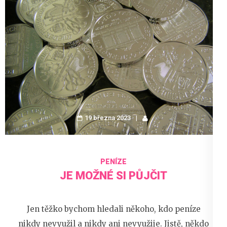
19 března 2023
PENÍZE
JE MOŽNÉ SI PŮJČIT
Jen těžko bychom hledali někoho, kdo peníze
nikdy nevyužil a nikdy ani nevyužije. Jistě, někdo