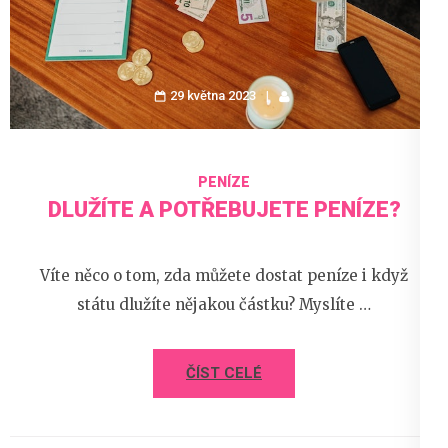
29 května 2023
PENÍZE
DLUŽÍTE A POTŘEBUJETE PENÍZE?
Víte něco o tom, zda můžete dostat peníze i když
státu dlužíte nějakou částku? Myslíte …
ČÍST CELÉ