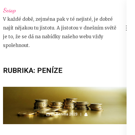
Přeskočit
Sciap
na
V každé době, zejména pak v té nejisté, je dobré
obsah
najít nějakou tu jistotu. A jistotou v dnešním světě
(stiskněte
je to, že se dá na nabídky našeho webu vždy
Enter)
spolehnout.
RUBRIKA:
PENÍZE
26 června 2023