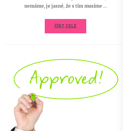
nemáme, je jasné, že s tím musíme …
ČÍST CELÉ
20 března 2023