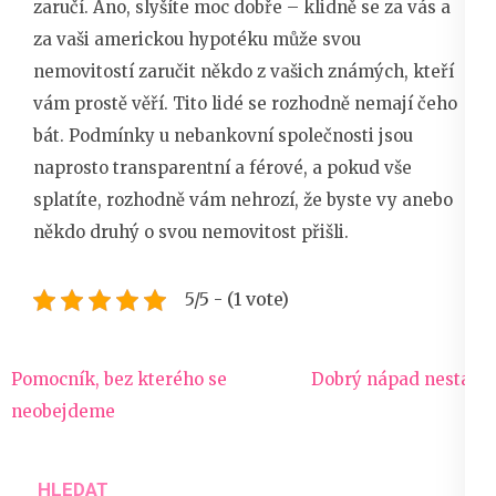
zaručí. Ano, slyšíte moc dobře – klidně se za vás a
za vaši americkou hypotéku může svou
nemovitostí zaručit někdo z vašich známých, kteří
vám prostě věří. Tito lidé se rozhodně nemají čeho
bát. Podmínky u nebankovní společnosti jsou
naprosto transparentní a férové, a pokud vše
splatíte, rozhodně vám nehrozí, že byste vy anebo
někdo druhý o svou nemovitost přišli.
5/5 - (1 vote)
Navigace
Pomocník, bez kterého se
Dobrý nápad nestačí
pro
neobejdeme
příspěvek
HLEDAT