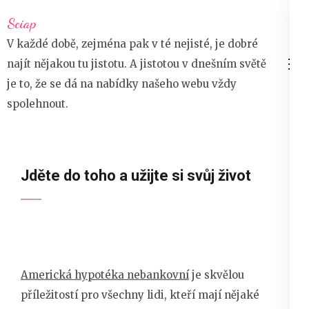
Přeskočit
Sciap
na
V každé době, zejména pak v té nejisté, je dobré
obsah
najít nějakou tu jistotu. A jistotou v dnešním světě
(stiskněte
je to, že se dá na nabídky našeho webu vždy
Enter)
spolehnout.
Jděte do toho a užijte si svůj život
Americká hypotéka nebankovní
je skvělou
příležitostí pro všechny lidi, kteří mají nějaké