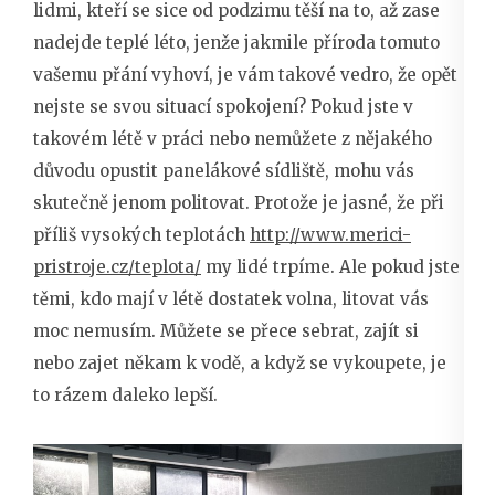
lidmi, kteří se sice od podzimu těší na to, až zase
nadejde teplé léto, jenže jakmile příroda tomuto
vašemu přání vyhoví, je vám takové vedro, že opět
nejste se svou situací spokojení? Pokud jste v
takovém létě v práci nebo nemůžete z nějakého
důvodu opustit panelákové sídliště, mohu vás
skutečně jenom politovat. Protože je jasné, že při
příliš vysokých teplotách
http://www.merici-
pristroje.cz/teplota/
my lidé trpíme. Ale pokud jste
těmi, kdo mají v létě dostatek volna, litovat vás
moc nemusím. Můžete se přece sebrat, zajít si
nebo zajet někam k vodě, a když se vykoupete, je
to rázem daleko lepší.