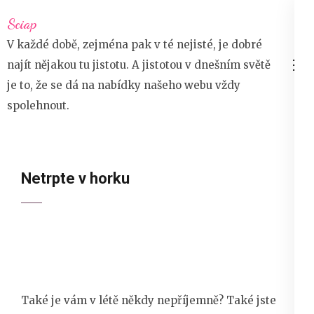
Přeskočit
Sciap
na
V každé době, zejména pak v té nejisté, je dobré
obsah
najít nějakou tu jistotu. A jistotou v dnešním světě
(stiskněte
je to, že se dá na nabídky našeho webu vždy
Enter)
spolehnout.
Netrpte v horku
Také je vám v létě někdy nepříjemně? Také jste