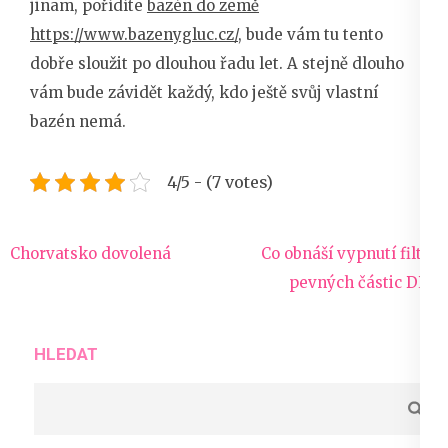
jinam, pořídíte
bazén do země
https://www.bazenygluc.cz/
, bude vám tu tento
dobře sloužit po dlouhou řadu let. A stejně dlouho
vám bude závidět každý, kdo ještě svůj vlastní
bazén nemá.
4/5 - (7 votes)
Navigace
Chorvatsko dovolená
Co obnáší vypnutí filtru
pro
pevných částic DPF
příspěvek
HLEDAT