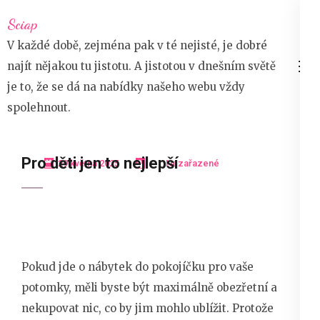
Přeskočit
Sciap
na
V každé době, zejména pak v té nejisté, je dobré
obsah
najít nějakou tu jistotu. A jistotou v dnešním světě
(stiskněte
je to, že se dá na nabídky našeho webu vždy
Enter)
spolehnout.
Pro děti jen to nejlepší
29 května 2025
Nezařazené
Pokud jde o nábytek do pokojíčku pro vaše
potomky, měli byste být maximálně obezřetní a
nekupovat nic, co by jim mohlo ublížit. Protože