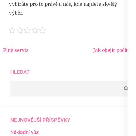
vybíráte pro to právě u nás, kde najdete skvělý
výběr.
Navigace
Plný servis
Jak obejít počítač
pro
příspěvek
HLEDAT
NEJNOVĚJŠÍ PŘÍSPĚVKY
Nákladní vůz