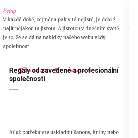
Přeskočit
Sciap
na
V každé době, zejména pak v té nejisté, je dobré
obsah
najít nějakou tu jistotu. A jistotou v dnešním světě
(stiskněte
je to, že se dá na nabídky našeho webu vždy
Enter)
spolehnout.
Regály od zavedené a profesionální
3 února 2025
Nezařazené
společnosti
Ať už potřebujete uskladnit šanony, knihy nebo