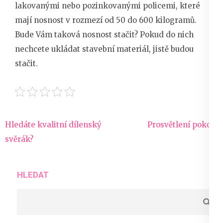
lakovanými nebo pozinkovanými policemi, které
mají nosnost v rozmezí od 50 do 600 kilogramů.
Bude Vám taková nosnost stačit? Pokud do nich
nechcete ukládat stavební materiál, jistě budou
stačit.
Navigace
Hledáte kvalitní dílenský
Prosvětlení pokoje
pro
svěrák?
příspěvek
HLEDAT