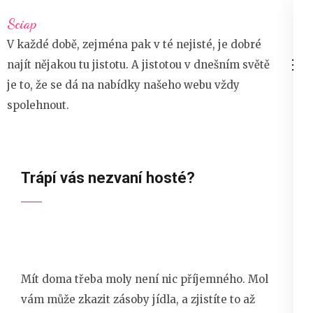
Přeskočit
Sciap
na
V každé době, zejména pak v té nejisté, je dobré
obsah
najít nějakou tu jistotu. A jistotou v dnešním světě
(stiskněte
je to, že se dá na nabídky našeho webu vždy
Enter)
spolehnout.
Trápí vás nezvaní hosté?
Mít doma třeba moly není nic příjemného. Mol
vám může zkazit zásoby jídla, a zjistíte to až