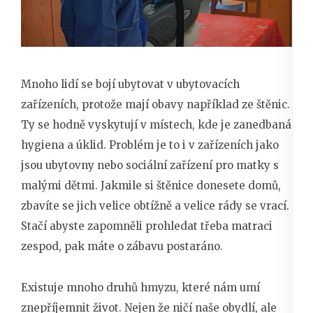
Mnoho lidí se bojí ubytovat v ubytovacích
zařízeních, protože mají obavy například ze štěnic.
Ty se hodně vyskytují v místech, kde je zanedbaná
hygiena a úklid. Problém je to i v zařízeních jako
jsou ubytovny nebo sociální zařízení pro matky s
malými dětmi. Jakmile si štěnice donesete domů,
zbavíte se jich velice obtížně a velice rády se vrací.
Stačí abyste zapomněli prohledat třeba matraci
zespod, pak máte o zábavu postaráno.
Existuje mnoho druhů hmyzu, které nám umí
znepříjemnit život. Nejen že ničí naše obydlí, ale