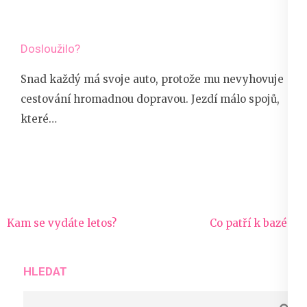
Dosloužilo?
Snad každý má svoje auto, protože mu nevyhovuje
cestování hromadnou dopravou. Jezdí málo spojů,
které…
Navigace
Kam se vydáte letos?
Co patří k bazénu
pro
příspěvek
HLEDAT