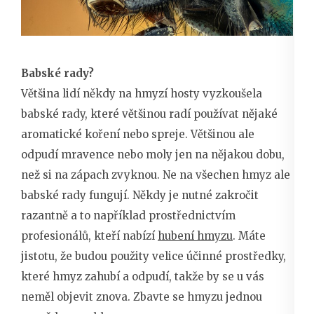
Babské rady?
Většina lidí někdy na hmyzí hosty vyzkoušela
babské rady, které většinou radí používat nějaké
aromatické koření nebo spreje. Většinou ale
odpudí mravence nebo moly jen na nějakou dobu,
než si na zápach zvyknou. Ne na všechen hmyz ale
babské rady fungují. Někdy je nutné zakročit
razantně a to například prostřednictvím
profesionálů, kteří nabízí
hubení hmyzu
. Máte
jistotu, že budou použity velice účinné prostředky,
které hmyz zahubí a odpudí, takže by se u vás
neměl objevit znova. Zbavte se hmyzu jednou