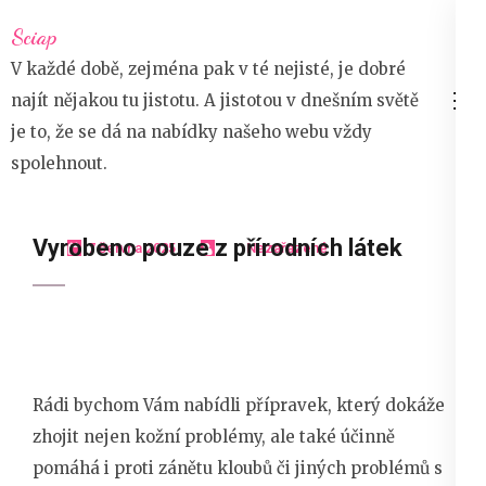
Přeskočit
Sciap
na
V každé době, zejména pak v té nejisté, je dobré
obsah
najít nějakou tu jistotu. A jistotou v dnešním světě
(stiskněte
je to, že se dá na nabídky našeho webu vždy
Enter)
spolehnout.
Vyrobeno pouze z přírodních látek
7 června 2025
Nezařazené
Rádi bychom Vám nabídli přípravek, který dokáže
zhojit nejen kožní problémy, ale také účinně
pomáhá i proti zánětu kloubů či jiných problémů s