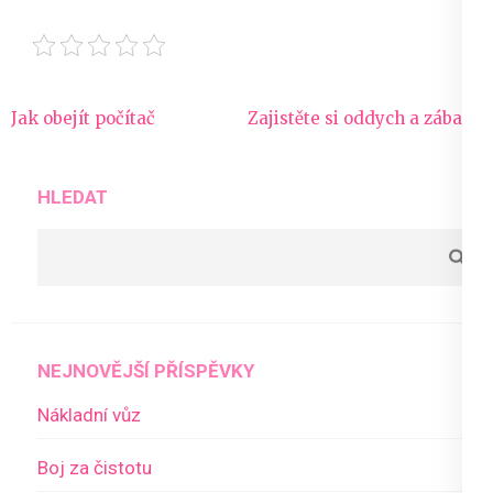
Navigace
Jak obejít počítač
Zajistěte si oddych a zábavu
pro
příspěvek
HLEDAT
NEJNOVĚJŠÍ PŘÍSPĚVKY
Nákladní vůz
Boj za čistotu