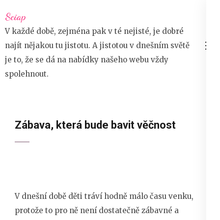
Přeskočit
Sciap
na
V každé době, zejména pak v té nejisté, je dobré
obsah
najít nějakou tu jistotu. A jistotou v dnešním světě
(stiskněte
je to, že se dá na nabídky našeho webu vždy
Enter)
spolehnout.
Zábava, která bude bavit věčnost
V dnešní době děti tráví hodně málo času venku,
protože to pro ně není dostatečně zábavné a