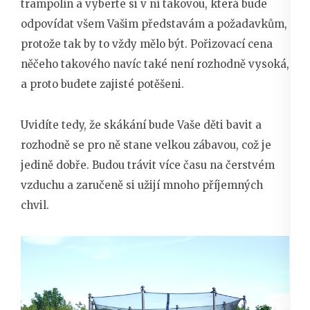
trampolín a vyberte si v ní takovou, která bude
odpovídat všem Vašim představám a požadavkům,
protože tak by to vždy mělo být. Pořizovací cena
něčeho takového navíc také není rozhodně vysoká,
a proto budete zajisté potěšeni.
Uvidíte tedy, že skákání bude Vaše děti bavit a
rozhodně se pro ně stane velkou zábavou, což je
jedině dobře. Budou trávit více času na čerstvém
vzduchu a zaručeně si užijí mnoho příjemných
chvil.