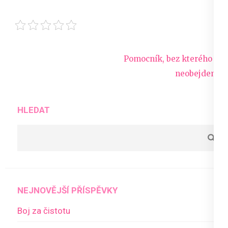
Navigace
Pomocník, bez kterého se
pro
neobejdeme
příspěvek
HLEDAT
NEJNOVĚJŠÍ PŘÍSPĚVKY
Boj za čistotu