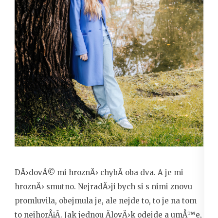
DÄ›dovÃ© mi hroznÄ› chybÃ­ oba dva. A je mi
hroznÄ› smutno. NejradÄ›ji bych si s nimi znovu
promluvila, obejmula je, ale nejde to, to je na tom
to nejhorÅ¡Ã­. Jak jednou ÄlovÄ›k odejde a umÅ™e,