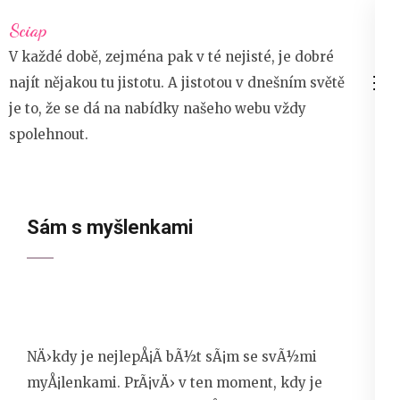
Přeskočit
Sciap
na
V každé době, zejména pak v té nejisté, je dobré
obsah
najít nějakou tu jistotu. A jistotou v dnešním světě
(stiskněte
je to, že se dá na nabídky našeho webu vždy
Enter)
spolehnout.
Sám s myšlenkami
NÄ›kdy je nejlepÅ¡Ã­ bÃ½t sÃ¡m se svÃ½mi
myÅ¡lenkami. PrÃ¡vÄ› v ten moment, kdy je