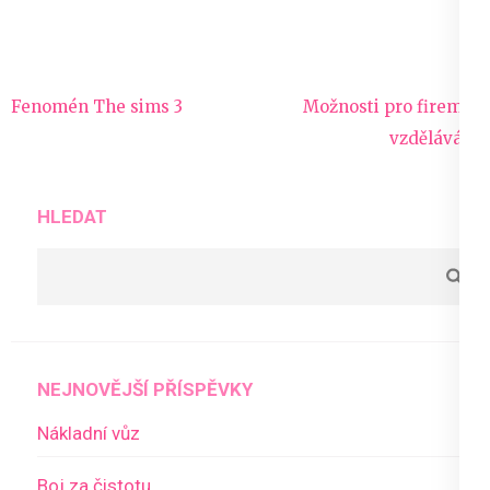
Navigace
Fenomén The sims 3
Možnosti pro firemní
pro
vzdělávání
příspěvek
HLEDAT
NEJNOVĚJŠÍ PŘÍSPĚVKY
Nákladní vůz
Boj za čistotu