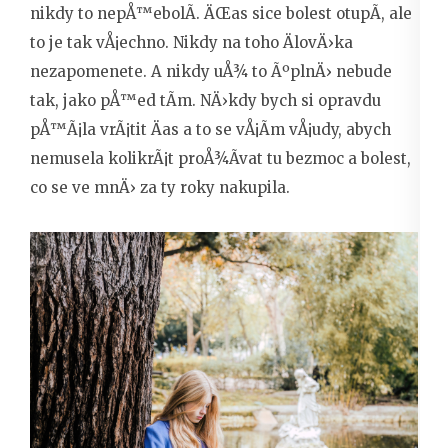
nikdy to nepÅ™ebolÃ­. ÄŒas sice bolest otupÃ­, ale
to je tak vÅ¡echno. Nikdy na toho ÄlovÄ›ka
nezapomenete. A nikdy uÅ¾ to ÃºplnÄ› nebude
tak, jako pÅ™ed tÃ­m. NÄ›kdy bych si opravdu
pÅ™Ã¡la vrÃ¡tit Äas a to se vÅ¡Ã­m vÅ¡udy, abych
nemusela kolikrÃ¡t proÅ¾Ã­vat tu bezmoc a bolest,
co se ve mnÄ› za ty roky nakupila.