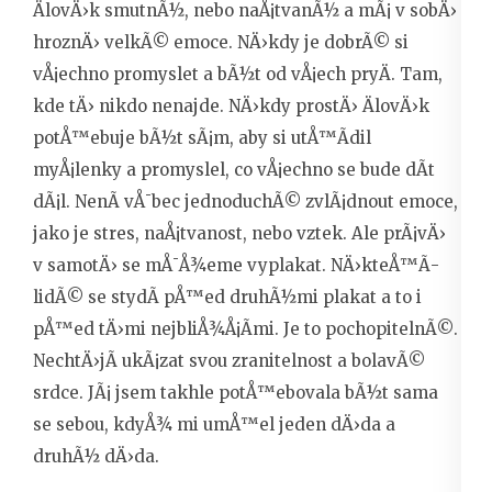
ÄlovÄ›k smutnÃ½, nebo naÅ¡tvanÃ½ a mÃ¡ v sobÄ›
hroznÄ› velkÃ© emoce. NÄ›kdy je dobrÃ© si
vÅ¡echno promyslet a bÃ½t od vÅ¡ech pryÄ. Tam,
kde tÄ› nikdo nenajde. NÄ›kdy prostÄ› ÄlovÄ›k
potÅ™ebuje bÃ½t sÃ¡m, aby si utÅ™Ã­dil
myÅ¡lenky a promyslel, co vÅ¡echno se bude dÃ­t
dÃ¡l. NenÃ­ vÅ¯bec jednoduchÃ© zvlÃ¡dnout emoce,
jako je stres, naÅ¡tvanost, nebo vztek. Ale prÃ¡vÄ›
v samotÄ› se mÅ¯Å¾eme vyplakat. NÄ›kteÅ™Ã­
lidÃ© se stydÃ­ pÅ™ed druhÃ½mi plakat a to i
pÅ™ed tÄ›mi nejbliÅ¾Å¡Ã­mi. Je to pochopitelnÃ©.
NechtÄ›jÃ­ ukÃ¡zat svou zranitelnost a bolavÃ©
srdce. JÃ¡ jsem takhle potÅ™ebovala bÃ½t sama
se sebou, kdyÅ¾ mi umÅ™el jeden dÄ›da a
druhÃ½ dÄ›da.