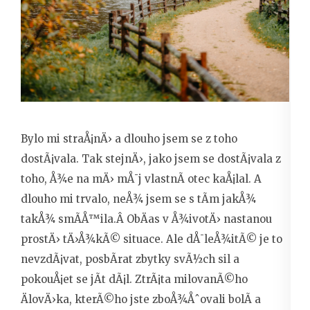
Bylo mi straÅ¡nÄ› a dlouho jsem se z toho
dostÃ¡vala. Tak stejnÄ›, jako jsem se dostÃ¡vala z
toho, Å¾e na mÄ› mÅ¯j vlastnÃ­ otec kaÅ¡lal. A
dlouho mi trvalo, neÅ¾ jsem se s tÃ­m jakÅ¾
takÅ¾ smÃ­Å™ila.Â ObÄas v Å¾ivotÄ› nastanou
prostÄ› tÄ›Å¾kÃ© situace. Ale dÅ¯leÅ¾itÃ© je to
nevzdÃ¡vat, posbÃ­rat zbytky svÃ½ch sil a
pokouÅ¡et se jÃ­t dÃ¡l. ZtrÃ¡ta milovanÃ©ho
ÄlovÄ›ka, kterÃ©ho jste zboÅ¾Åˆovali bolÃ­ a