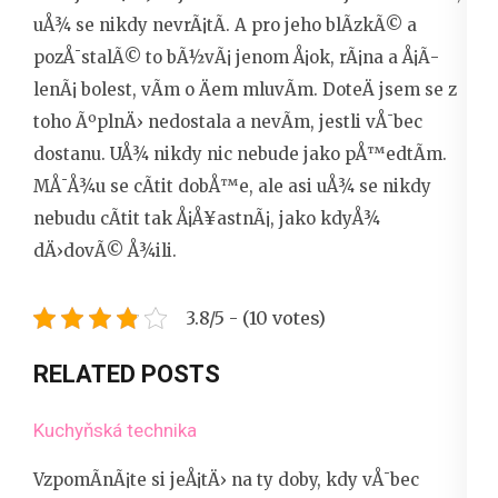
uÅ¾ se nikdy nevrÃ¡tÃ­. A pro jeho blÃ­zkÃ© a
pozÅ¯stalÃ© to bÃ½vÃ¡ jenom Å¡ok, rÃ¡na a Å¡Ã­
lenÃ¡ bolest, vÃ­m o Äem mluvÃ­m. DoteÄ jsem se z
toho ÃºplnÄ› nedostala a nevÃ­m, jestli vÅ¯bec
dostanu. UÅ¾ nikdy nic nebude jako pÅ™edtÃ­m.
MÅ¯Å¾u se cÃ­tit dobÅ™e, ale asi uÅ¾ se nikdy
nebudu cÃ­tit tak Å¡Å¥astnÃ¡, jako kdyÅ¾
dÄ›dovÃ© Å¾ili.
3.8/5 - (10 votes)
RELATED POSTS
Kuchyňská technika
VzpomÃ­nÃ¡te si jeÅ¡tÄ› na ty doby, kdy vÅ¯bec