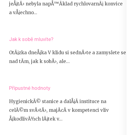
jeÅ¡tÄ› nebyla napÅ™Ã­klad rychlovarnÃ¡ konvice
a vÅ¡echno…
Jak k sobě mluvíte?
OtÃ¡zka dneÅ¡ka V klidu si sednÄ›te a zamyslete se
nad tÃ­m, jak k sobÄ›, ale…
Přípustné hodnoty
HygienickÃ© stanice a dalÅ¡Ã­ instituce na
celÃ©m svÄ›tÄ›, majÃ­cÃ­ v kompetenci vliv
Å¡kodlivÃ½ch lÃ¡tek v…