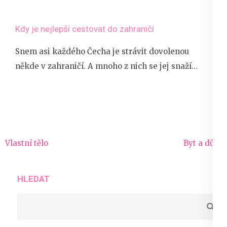
Kdy je nejlepší cestovat do zahraničí
Snem asi každého Čecha je strávit dovolenou
někde v zahraničí. A mnoho z nich se jej snaží…
Navigace
Vlastní tělo
Byt a dům
pro
příspěvek
HLEDAT