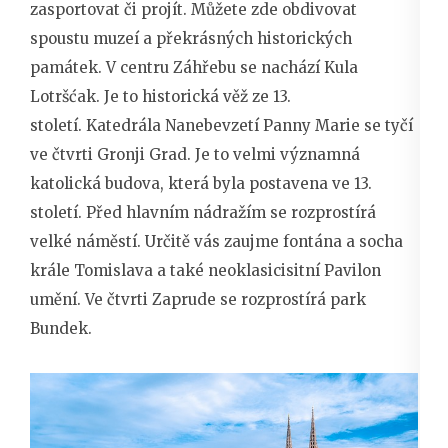
zasportovat či projít. Můžete zde obdivovat
spoustu muzeí a překrásných historických
památek. V centru Záhřebu se nachází Kula
Lotršćak. Je to historická věž ze 13.
století. Katedrála Nanebevzetí Panny Marie se tyčí
ve čtvrti Gronji Grad. Je to velmi významná
katolická budova, která byla postavena ve 13.
století. Před hlavním nádražím se rozprostírá
velké náměstí. Určitě vás zaujme fontána a socha
krále Tomislava a také neoklasicisitní Pavilon
umění. Ve čtvrti Zaprude se rozprostírá park
Bundek.