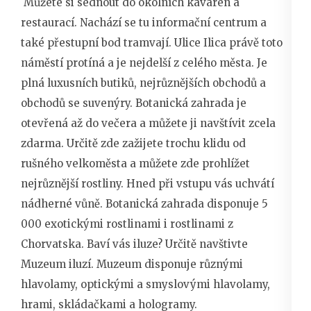
Můžete si sednout do okolních kaváren a
restaurací. Nachází se tu informační centrum a
také přestupní bod tramvají. Ulice Ilica právě toto
náměstí protíná a je nejdelší z celého města. Je
plná luxusních butiků, nejrůznějších obchodů a
obchodů se suvenýry. Botanická zahrada je
otevřená až do večera a můžete ji navštívit zcela
zdarma. Určitě zde zažijete trochu klidu od
rušného velkoměsta a můžete zde prohlížet
nejrůznější rostliny. Hned při vstupu vás uchvátí
nádherné vůně. Botanická zahrada disponuje 5
000 exotickými rostlinami i rostlinami z
Chorvatska. Baví vás iluze? Určitě navštivte
Muzeum iluzí. Muzeum disponuje různými
hlavolamy, optickými a smyslovými hlavolamy,
hrami, skládačkami a hologramy.