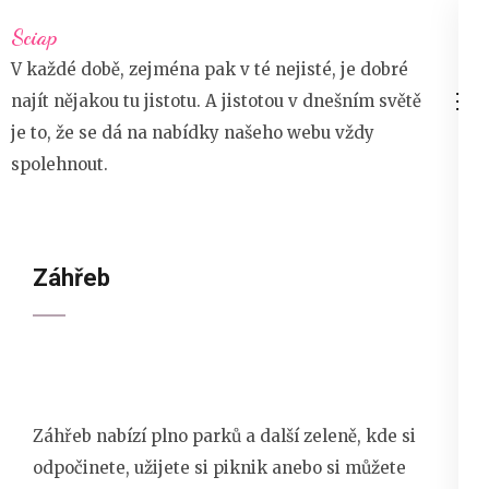
Přeskočit
Sciap
na
V každé době, zejména pak v té nejisté, je dobré
obsah
najít nějakou tu jistotu. A jistotou v dnešním světě
(stiskněte
je to, že se dá na nabídky našeho webu vždy
Enter)
spolehnout.
Záhřeb
Záhřeb nabízí plno parků a další zeleně, kde si
odpočinete, užijete si piknik anebo si můžete