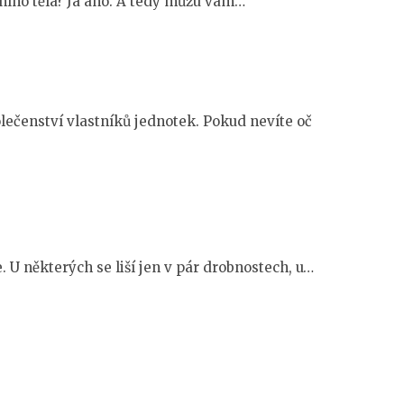
tního těla? Já ano. A tedy můžu vám…
olečenství vlastníků jednotek. Pokud nevíte oč
e. U některých se liší jen v pár drobnostech, u…