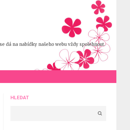
 že se dá na nabídky našeho webu vždy spolehnout.
HLEDAT