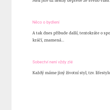
Měli jste už někdy deprese ze svého vlas
Něco o bydlení
A tak dnes přibude další, tentokráte o sp
kráčí, znamená…
Sobectví není vždy zlé
Každý máme jiný životní styl, tzv. lifestyl