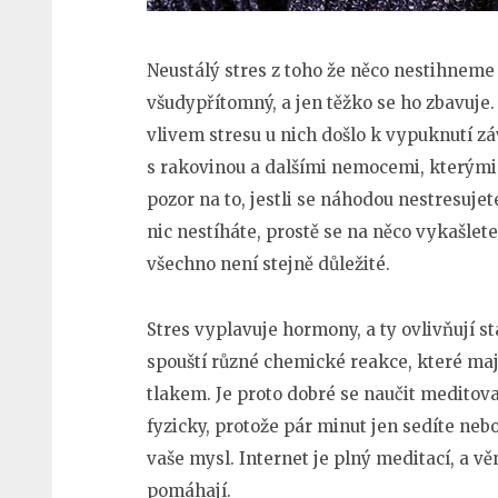
Neustálý stres z toho že něco nestihnem
všudypřítomný, a jen těžko se ho zbavuje. 
vlivem stresu u nich došlo k vypuknutí z
s rakovinou a dalšími nemocemi, kterými
pozor na to, jestli se náhodou nestresujet
nic nestíháte, prostě se na něco vykašlete
všechno není stejně důležité.
Stres vyplavuje hormony, a ty ovlivňují st
spouští různé chemické reakce, které mají
tlakem. Je proto dobré se naučit meditova
fyzicky, protože pár minut jen sedíte nebo
vaše mysl. Internet je plný meditací, a vě
pomáhají.