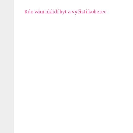
Navigace
Kdo vám uklidí byt a vyčistí koberec
pro
příspěvek