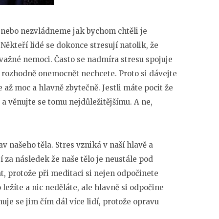
e nebo nezvládneme jak bychom chtěli je
Někteří lidé se dokonce stresují natolik, že
ávažné nemoci. Často se nadmíra stresu spojuje
 rozhodně onemocnět nechcete. Proto si dávejte
e až moc a hlavně zbytečně. Jestli máte pocit že
 a věnujte se tomu nejdůležitějšímu. A ne,
av našeho těla. Stres vzniká v naší hlavě a
 za následek že naše tělo je neustále pod
t, protože při meditaci si nejen odpočinete
 ležíte a nic neděláte, ale hlavně si odpočine
nuje se jim čím dál více lidí, protože opravu