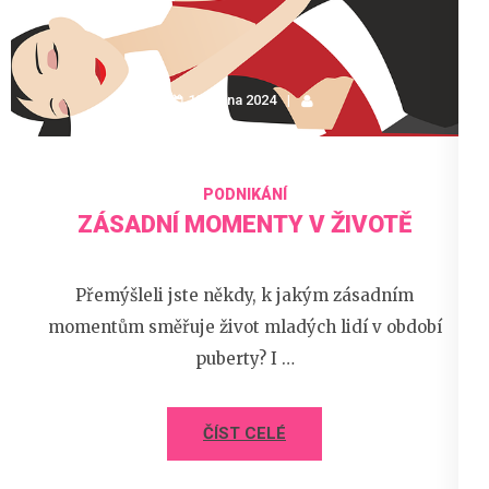
12 ledna 2024
PODNIKÁNÍ
ZÁSADNÍ MOMENTY V ŽIVOTĚ
Přemýšleli jste někdy, k jakým zásadním
momentům směřuje život mladých lidí v období
puberty? I …
ČÍST CELÉ