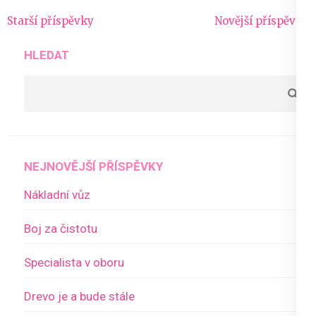
Navigace
Starší příspěvky
Novější příspěvky
pro
HLEDAT
příspěvky
NEJNOVĚJŠÍ PŘÍSPĚVKY
Nákladní vůz
Boj za čistotu
Specialista v oboru
Drevo je a bude stále