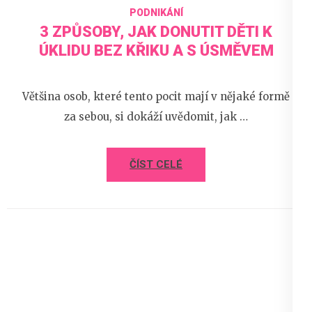
PODNIKÁNÍ
3 ZPŮSOBY, JAK DONUTIT DĚTI K
ÚKLIDU BEZ KŘIKU A S ÚSMĚVEM
Většina osob, které tento pocit mají v nějaké formě
za sebou, si dokáží uvědomit, jak …
ČÍST CELÉ