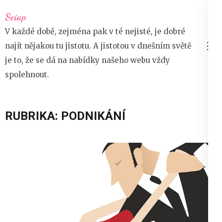
Přeskočit
Sciap
na
V každé době, zejména pak v té nejisté, je dobré
obsah
najít nějakou tu jistotu. A jistotou v dnešním světě
(stiskněte
je to, že se dá na nabídky našeho webu vždy
Enter)
spolehnout.
RUBRIKA:
PODNIKÁNÍ