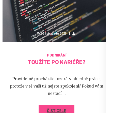
26 listopadu 2023
PODNIKÁNÍ
TOUŽÍTE PO KARIÉŘE?
Pravidelně procházíte inzeráty ohledně práce,
protože v té vaší už nejste spokojeni? Pokud vám
nestačí …
ČÍST CELÉ