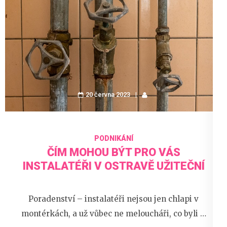
20 června 2023
PODNIKÁNÍ
ČÍM MOHOU BÝT PRO VÁS
INSTALATÉŘI V OSTRAVĚ UŽITEČNÍ
Poradenství – instalatéři nejsou jen chlapi v
montérkách, a už vůbec ne meloucháři, co byli …